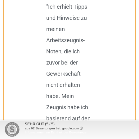
"Ich erhielt Tipps
"Pro
und Hinweise zu
Auft
meinen
g. Fr
Arbeitszeugnis-
schn
Noten, die ich
kost
zuvor bei der
alle
Gewerkschaft
rech
nicht erhalten
Tipp
habe. Mein
empf
Zeugnis habe ich
Viele
basierend auf den
komp
SEHR GUT
(5 / 5)
Tipps von meinem
Wir 
aus
62
Bewertungen bei: google.com ⓘ
Informationen zur Echtheit der Bewertungen