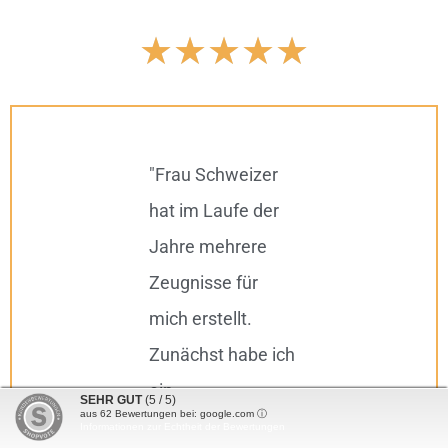
★
★
★
★
★
"Frau Schweizer
"De
hat im Laufe der
Ent
Jahre mehrere
Arb
Zeugnisse für
spr
mich erstellt.
inha
Zunächst habe ich
übe
ein
Des
SEHR GUT
(5 / 5)
aus
62
Bewertungen bei: google.com ⓘ
Zwischenzeugnis
mic
Informationen zur Echtheit der Bewertungen